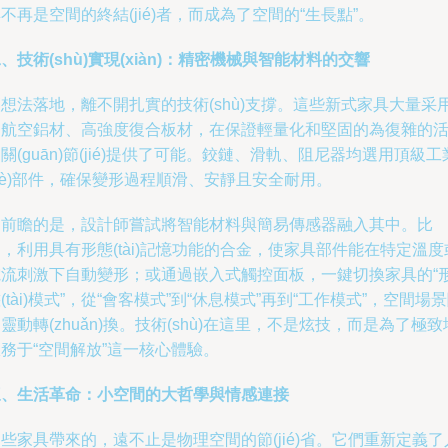
不再是空間的終結(jié)者，而成為了空間的“生長點”。
、技術(shù)實現(xiàn)：精密機械與智能材料的交響
想法落地，離不開扎實的技術(shù)支撐。這些新式家具大量采
了航空鋁材、高強度復合板材，在保證輕量化和堅固的為復雜的
關(guān)節(jié)提供了可能。鉸鏈、滑軌、阻尼器均選用頂級工
yè)部件，確保變形過程順滑、安靜且安全耐用。
更前瞻的是，設計師嘗試將智能材料與簡易傳感器融入其中。比
，利用具有形態(tài)記憶功能的合金，使家具部件能在特定溫度
電流刺激下自動變形；或通過嵌入式觸控面板，一鍵切換家具的“
(tài)模式”，從“會客模式”到“休息模式”再到“工作模式”，空間場
靈動轉(zhuǎn)換。技術(shù)在這里，不是炫技，而是為了極致
務于“空間解放”這一核心體驗。
三、生活革命：小空間的大哲學與情感連接
些家具帶來的，遠不止是物理空間的節(jié)省。它們重新定義了