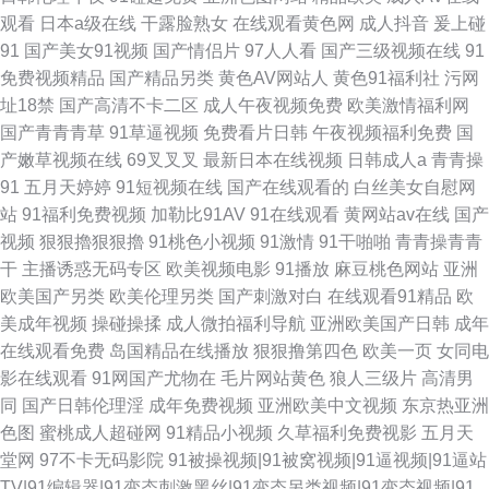
观看
日本a级在线
干露脸熟女
在线观看黄色网
成人抖音
爰上碰
91
国产美女91视频
国产情侣片
97人人看
国产三级视频在线
91
免费视频精品
国产精品另类
黄色AV网站人
黄色91福利社
污网
址18禁
国产高清不卡二区
成人午夜视频免费
欧美激情福利网
国产青青青草
91草逼视频
免费看片日韩
午夜视频福利免费
国
产嫩草视频在线
69叉叉叉
最新日本在线视频
日韩成人a
青青操
91
五月天婷婷
91短视频在线
国产在线观看的
白丝美女自慰网
站
91福利免费视频
加勒比91AV
91在线观看
黄网站av在线
国产
视频
狠狠擼狠狠擼
91桃色小视频
91激情
91干啪啪
青青操青青
干
主播诱惑无码专区
欧美视频电影
91播放
麻豆桃色网站
亚洲
欧美国产另类
欧美伦理另类
国产刺激对白
在线观看91精品
欧
美成年视频
操碰操揉
成人微拍福利导航
亚洲欧美国产日韩
成年
在线观看免费
岛国精品在线播放
狠狠撸第四色
欧美一页
女同电
影在线观看
91网国产尤物在
毛片网站黄色
狼人三级片
高清男
同
国产日韩伦理淫
成年免费视频
亚洲欧美中文视频
东京热亚洲
色图
蜜桃成人超碰网
91精品小视频
久草福利免费视影
五月天
堂网
97不卡无码影院
91被操视频|91被窝视频|91逼视频|91逼站
TV|91编辑器|91变态刺激黑丝|91变态另类视频|91变态视频|91