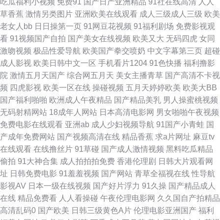
吃瓜福利小视频
免费91
国产日产亚洲精品
91社在线高清
人人
草香蕉
激情另类图片
亚洲欧美在线观看
成人三级成人三级
欧美
媒视频传媒 欧美视频性爱TV 欧美日韩成人综合视频 久草福利视频欧美日韩
老女人bb
日日操第一页
91网豆花视频
91福利剧场
免费影视观
看
91视频国产自拍
国产美女在线视频
欧美又大
无码四虎
女同
激情五月天肏屄 性女精品 91国内在线观看 最新国产91视频最 69男人天堂
激吻视频
极品性爱导航
欧美国产拳交喷奶
中文字幕第三页
超碰
成人影视
欧美日韩中文一区
手机看片1204
91色快播
福利撸影
91叉啊插 伊人海角社区 先锋资源影音AV网站 午夜剧场爱爱 婷婷国产成精品
院
激情五月天国产
综合网五月天
美女主播青草
国产高清不卡视
频
四虎影视
欧美一区在线
操碰视频
五月天婷婷欧美
欧美大BB
91华人 91熟女探花 91色色视频 91看片黄色片 91乱搞 91九色熟女 自拍
国产福利啪啪
欧洲成人午夜精品
国产精品美乳
男人操蜜桃视频
无码射精网站
18成年人网站
日本高清电影网
男女啪啪午夜视频
92AV 亚洲精品无码一区二 亚洲无码五月丁香 先锋影视电影人妻AV 91色色
免费电影在线观看
亚洲ab
成人少妇视频导航
91国产小青蛙
国
产成年免费网站
国产视频高清在线
精品香蕉
求a片网址
麻豆tv
综合网 91系列国产视频在线 欧美精品久久乱 导航亚洲99导航亚洲 91九色海
在线观看
在线撸丝片
91草碰
国产成人激情视频
黑料吃瓜精品
偷拍
91大神合集
成人拍拍拍免费
香港伦理剧
日韩大片观看网
角 亚洲日韩欧美自慰在线 超碰人人肏屄 黑丝av网站 影音先锋网址av 国产精
址
日韩免费电影
91羞羞视频
国产网站
青草全福视在线
性导航
影视AV
日本一级在线视频
国产好片浮力
91久操
国产精品成人
品第6页 日韩一级网址中文 97亚洲超碰在线 草莓视频导航 91免费国产视频
在线
精品免费看
人人看操碰
午夜伦理电影网
久久国自产拍精品
高清乱码0
国产欧美
日韩三级黄色A片
伦理电影亚洲国产
福利
91成人摄影 视频在线国产 五月丁香六月婷图片 影音先锋av中文字幕 91丝袜