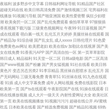
夜福利
波多野步中文字幕
日韩福利网址导航
91精品国产社区
超碰无码在线
欧美日韩高清免费
国产激情视频三区
宅男福利在
线播放
91视频污导航
国产啪亚洲国
欧美性爱密臀
疯狂少妇喷
潮
欧美肏屄一区二区
国产乱伦免费观看
偷拍草草草
97狠狠插
香蕉视频下载污版
三级黄色视频网址
午夜99
91日逼视频
国产
成在线观看
萌白酱一线天
乱伦五月天婷婷
美腿丝袜在线观看
国
产精品3p
91综合碰
国产乱女乱
成人xxxxx
日韩伦理片
91色爱
免费黄色av网址
欧美肥老妇
欧美在线tv
加勒比在线视屏
国产美
女在线免费
91香蕉污APP
国产高清自拍一区
第一页草草影院
韩日成人
精品福利
91天堂一区二区
日韩a级电影
国产二区高清
国产www视频
国产粉嫩
国产男女猛视频
91社在线看
欧美日韩
黄色片
变态另态另类2
91李宗精品
黑丝袜自慰喷水
乱伦五月
国
产无码网站
三级无毒免费
青青草51
91丝袜在线
91九色在线观
看
91插
成人中文字幕免费
成年人网站视频
免费在线影院
日本
欧美第一页
国产ts在线观看
午夜影院国产在线
91操在线观看
日
韩在线播放视频
成人大片一级天天
内射性爱网址大全
欧美社区
第一页
欧美在线视频播放
91视频污污污
超碰在线公开
AV蜜桃
吃瓜
日本欧美在线看
国产精选免费视频
国产精品91视频
69热