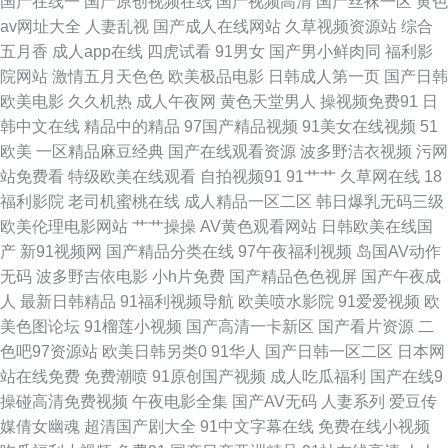
国产在线一
国产原创视频在线
国产视频高清
国产丝袜一区
黄色
av网址大全
人妻乱视
国产成人在线网站
久草视频资源站
综合
本美女网站AV 日本成人免费在线 久草福利av 青草资源站 久久欧美毛 韩国日
五月香
成人app在线
四虎试看
91男女
国产男小鲜肉同
福利影
院网站
激情五月天色色
欧美极品电影
日韩成人第一页
国产日韩
本欧美国产 东京热伊人久久9 黑丝美女足交 黄色网入口站链接 福利免费看福
欧美电影
久久机热
成人午夜网
黄色天堂男人
操视频免费91
日
韩中文在线
精品中的精品
97国产精品视频
91美女在线视频
51
利 99热精品9 91性第一页下载 俺去也福利 99国产精品99久久 91免费在线
欧美
一区精品麻豆经典
国产在线观看资源
波多野洁衣视频
污网
站免费看
特级欧美在线观看
自拍视频91
91艹艹
久草网在线
18
破视频 91次元黄色页面 91网精品 91晚间福利社 91黄色视频精品 91黑丝在
福利影院
老司机蜜桃在线
成人精品一区二区
韩日爆乳无码三级
欧美伦理电影网站
艹艹操操
AV黄色观看网站
日韩欧美在线国
线视频 91精品白丝国产 91豆花视频18网站 丝瓜视频污下载啪啪啪 91精品
产
新91视频网
国产精品分类在线
97午夜福利视频
岛国AV动作
无码
波多野吉依电影
小h片免费
国产精品色色视屏
国产午夜成
在线观看国产 av黑料在线 AV在线不卡婷图片 91深夜福利网站 黄页仓库 国
人
最新日韩精品
91福利视频导航
欧美喷水影院
91爱爱视频
欧
美色图论坛
91榴莲小视频
国产高清一卡新区
国产看片资源
二
产精品久久日 丁香五月最新网址 91黄色祝频 伊人色av 福利理论片 日韩三四
色吧97资源站
欧美日韩另类0
91华人
国产日韩一区二区
日本网
站在线免费
免费潮喷
91原创国产视频
成人吃瓜福利
国产在线9
五区 日韩成人在线入口 色69六六六 日韩黄视 欧美日韩黄页免费 久久精品人
操碰高清免费视频
午夜电影全集
国产AV无码
人妻系列
爱豆传
媒倩女幽魂
超清国产剧大全
91中文字幕在线
免费在线小视频
妻 黄色人人操B 浮力一二三影院 韩国午夜理论 激情五月天丁香社区 免费传