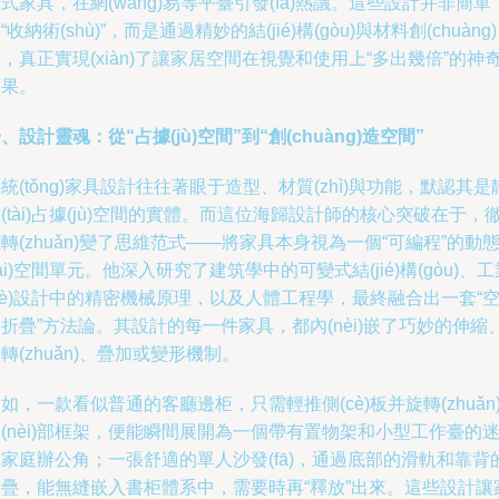
式家具，在網(wǎng)易等平臺引發(fā)熱議。這些設計并非簡單
“收納術(shù)”，而是通過精妙的結(jié)構(gòu)與材料創(chuàng)
，真正實現(xiàn)了讓家居空間在視覺和使用上“多出幾倍”的神
效果。
、設計靈魂：從“占據(jù)空間”到“創(chuàng)造空間”
統(tǒng)家具設計往往著眼于造型、材質(zhì)與功能，默認其是
(tài)占據(jù)空間的實體。而這位海歸設計師的核心突破在于，
轉(zhuǎn)變了思維范式——將家具本身視為一個“可編程”的動
tài)空間單元。他深入研究了建筑學中的可變式結(jié)構(gòu)、工
yè)設計中的精密機械原理，以及人體工程學，最終融合出一套“
折疊”方法論。其設計的每一件家具，都內(nèi)嵌了巧妙的伸縮
轉(zhuǎn)、疊加或變形機制。
如，一款看似普通的客廳邊柜，只需輕推側(cè)板并旋轉(zhuǎn
(nèi)部框架，便能瞬間展開為一個帶有置物架和小型工作臺的
家庭辦公角；一張舒適的單人沙發(fā)，通過底部的滑軌和靠背
折疊，能無縫嵌入書柜體系中，需要時再“釋放”出來。這些設計讓