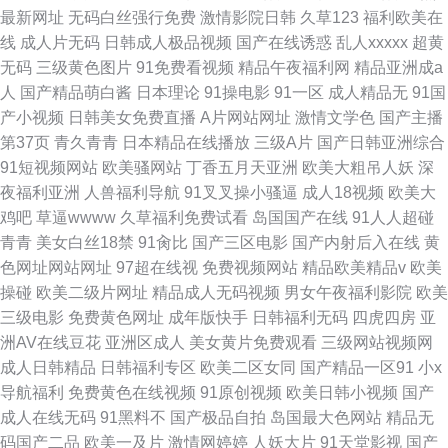
最新网址
无码白丝强行免费
激情影院日韩
久草123
福利欧美在
线
成人片无码
日韩成人极品视频
国产在线诱惑
乱人xxxxx
超黄
无码
三级黄色图片
91免费看视频
精品午夜福利网
精品亚洲成a
人
国产精品萌白酱
日本理论
91操电影
91一区
成人精品无
91国
产小视频
日韩美女免费直播
A片网站网址
激情文学色
国产主播
第37页
青久青青
日本精品在线播放
三级A片
国产日韩亚洲综合
91短视频网站
欧美骚网站
丁香五月天亚洲
欧美大粗吊人妖
深
夜福利亚洲
人兽福利导航
91叉叉操小骚逼
成人18视频
欧美大
鸡吧
草逼wwww
久草福利免费试看
岛国国产在线
91人人超碰
青青
美女白丝18禁
91肏比
国产三区电影
国产内射后入在线
黄
色网址网站网址
97超在线视
免费视频网站
精品欧美精品v
欧美
操碰
欧美二级片网址
精品成人无码视频
男女午夜福利影院
欧美
三级电影
免费黄色网址
成年版快手
日韩福利无码
四虎四房
亚
洲AV在线豆花
亚洲区成人
美女黄片免费观看
三级网站视频网
成人日韩精品
日韩福利专区
欧美二区女同
国产精品一区91
小x
导航福利
免费黄色在线视频
91原创视频
欧美日韩小视频
国产
成人在线无码
91黑料不
国产极品自拍
岛国最大色网站
精品无
码国产二品
欧美一及片
激情网婷婷
人妖大片
91天堂影视
国产