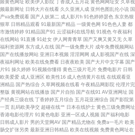
姬黄色网址
欧美伊人影院
丁香成人五月花
黄色网网址女
久草视
频最新网址
日韩大片在线看
久久亚洲人成
亚州色图乱伦小说
国
海角 久久极品精品 伪娘自蔚 91丝袜影片免费 www97人人视频 国产69AV视
产va免费观看
国产人妖第二
成人影片h
91色婷婷瑟色
东京热狠
狠草
日韩精品观看
91最新国产精品
一级黄色网
91色色人妻
都
频 最新黑料AV在线网站 91传媒视频传媒视频 国产精品一级久久 熟妇偷拍
市激情婷婷
91精品国产91
云涩福利在线导航
91视色
午夜福利
在线网站
91直播
91处女
伊人网青青草
国产又爽又黄又无
久草
91福利姬在线看 草妇福利视频福利 九一视频免费入口 天天影院日韩 日本三
福利资源网
东方成人在线
国产一级免费大片
成年免费视频网站
国产在线播放网站
亚洲日本视频
淫淫网网
成人影视国产在线
深
区色 91撸啊撸欧洲 国产99在线精品 青青草黄色在线 91国产丝袜在线观看
夜福利网址
欧美在线免费看
日夜夜欧美
国产大片中文字幕
国产
片91
操久婷婷
91视频你懂得
黄色三级片毛片
免费电影片
日韩
国产欧美精品网 日韩三级网址 91n线破视频 www91操 影音先锋日韩资源网
欧美爱爱
成人亚洲区
欧美性16
成人色情黄片在线
在线观看亚
洲精品
国产热综合
久草网视频在线看
午夜精品网影院
伦理片完
国产二区网站 五月天婷婷综合社区网 91超碰在线视频 狼人五月天影院 夜射
整版
黄视网站在线播放
国产片自拍
国产在线91
AV亚洲网址
国
产经典三级在线
丁香婷婷五月综合
五月花亚洲综合
国产影院第
猫97 91唐伯虎国产在线 欧美性爱DV 午夜福利福利物业 欧美黄色A片导航
一页
乱码欧美孕交
超碰在线艹
日本在线护士
黄色三级免费网址
香港电影伦理片
91黄色电影
亚洲一区成人视频
国产福利电影
91传媒视频网站 国产永久线路 中文字幕人妻熟女人妻 超碰操美女 超碰98色
日韩成人影片
男的天堂网AV
国产精品尤物在
免费a一毛片
欧美
肠交扩张另类
最新亚洲日韩精品
欧美在线视频
免费黄色网址在
主播放 91视频在线免费看 欧美人兽乱交 福利91视频 密桃成人网址 亚洲成人