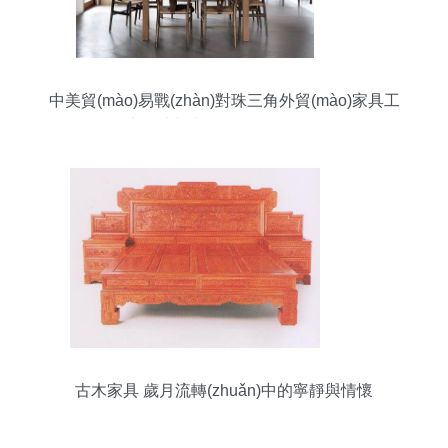
中美貿(mào)易戰(zhàn)對珠三角外貿(mào)家具工
廠的沖擊與轉(zhuǎn)型機遇
古木家具 歲月流轉(zhuǎn)中的寧靜與情懷