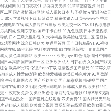
利视频网
91日日夜夜91
超碰碰天天操
91草草酒店视频
韩日一
美女 91网站永久 91的美女视频真人版 亚洲欧美福利导航 亚洲精品一区瑟瑟
区二区
国产激情视频网站
成人视频日本
茄子视频污
亚洲色欲天
天
成人丝瓜视频下载
日韩逼网
精东传媒入口
黄wwww色
香港
后入 色综合一本道 日韩福利社区 久久午夜伦理福利 久久di AV资源男人站
伦理电影在线
成人影院在线播放
欧美足交一区二区
91视频电影
另类四虎
亚洲东京热
国产不卡在线
91九色视频
日本天堂视频
91激情 无码人妻1206 久久高潮 91网站推荐在线看 91视频网站免费视频 成
导航
日本三级光棍影院
91大神精品
欧美怡红院院二区
爱豆传
媒观看网站
综合日韩欧美
草逼网首页
国产日韩精品91
91视频
人性视频 97操电影院 91社国产在线看 91茄子水蜜桃 91cvom网站 性爱影音
网站在线
69性影院
福利资源在线
91自拍最新网址
青青草国产
成人
黄色岛国网站
欧美一xxxxx
欧美gayv
91色情激情网
中国韩
91资源人妻超碰 91传媒网视频 91超碰在线人人操 日韩熟女合集久久 肏屄小
国日本高清
国产国产一区
亚洲欧洲成人
日韩在线
久久国产影视
综合
欧美69潮喷
伦理片app下载
激情视频国产精品
91草莓久草
视频吧 亚洲色图欧美色图天美 婷婷五月天色婷 超碰亚洲日韩 91楼胸 日本在
超碰
成人性爱aa影院
欧美性爱插插
欧美日韩色黄片
91草莓影
院
午夜电影网久久
国产丝袜美女
国产精彩视频
操碰视屏
国产
线不卡一区 老司机私人影院 国产色在线色 超碰国产在线久草91 福利姬91福
福利在线
91久久影院
免费日韩电影
日韩成人影视
欧美精品性
交
午夜宅男免费
另类亚洲色情
家庭乱伦理电影
91草B草B视频
利在线 久久国产天堂 国产精成人品 av网站网址在线免费 成人片在线看 97福
国产精品熟女一
国产巨乳在线观看
四虎免费91
国内精品无码短
片
超碰成人操操
欧美猛交视频
西瓜影院在线观看
欧美做受日韩
利导航 91福利导航青青草 无码不卡熟妇 欧美a在 日韩中文亚洲丝袜综合 日