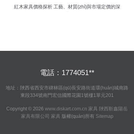
紅木家具價格探析 工藝、材質(zhì)與市場定價的深
層邏輯
電話：1774051**
地址：陜西省西安市碑林區(qū)長安路街道環(huán)城南路
東段334號南門宏信國際花園1號樓1單元201
Copyright © 2026
www.diskart.com.cn
家具
陜西靳鑫陽岳
家具有限公司
家具
版權(quán)所有
Sitemap