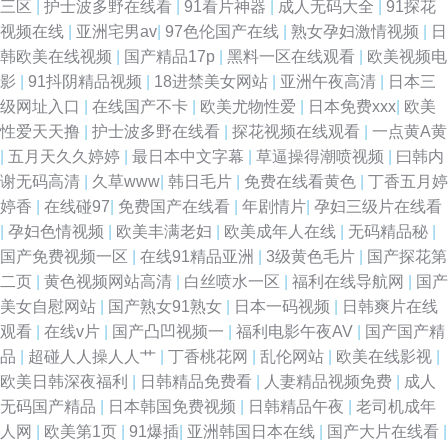
三区
|
护士波多野在线看
|
91看片神器
|
成人无码大全
|
91探花
视频在线
|
亚洲宅男av
|
97色伦国产在线
|
熟女孕妇激情视频
|
日
韩欧美在线视频
|
国产精品17p
|
黑料一区在线观看
|
欧美视频电
影
|
91抖阴精品视频
|
18进禁美女网站
|
亚洲午夜高清
|
日本三
级网址入口
|
在线国产不卡
|
欧美尤物性爱
|
日本免费xxx
|
欧美
性爱天天撸
|
护士波多野在线看
|
探花视频在线观看
|
一点黄A黄
|
五月天久久婷婷
|
最日本中文字幕
|
草逼操得潮喷视频
|
曰韩内
谢无码高清
|
久草www
|
韩日毛片
|
免费在线看黄色
|
丁香五月婷
婷香
|
在线碰97
|
免费国产在线看
|
年剧情片
|
孕妇三级片在线看
|
孕妇色情视频
|
欧美丰满老妇
|
欧美成年人在线
|
无码精品秘
|
国产免费视频一区
|
在线91精品亚洲
|
3级黄色毛片
|
国产探花第
二页
|
黄色视频网站高清
|
白丝喷水一区
|
福利在线导航网
|
国产
美女自慰网站
|
国产熟女91熟女
|
日本一码视频
|
日韩爽片在线
观看
|
在线v片
|
国产凸凹视频一
|
福利电影午夜AV
|
国产国产精
品
|
超碰人人操人人艹
|
丁香桃花网
|
乱伦网站
|
欧美在线影视
|
欧美日韩深夜福利
|
日韩精品免费看
|
人妻精品视频免费
|
成人
无码国产精品
|
日本韩国免费视频
|
日韩精品午夜
|
老司机成年
人网
|
欧美第1页
|
91爆插
|
亚洲韩国日本在线
|
国产大片在线看
|