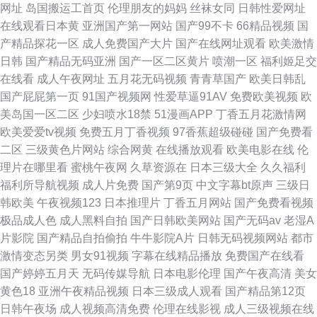
网址
岛国搬运工首页
伦理朋友的妈妈
丝袜女同
日韩性爱网址
在线观看日本黄
亚洲国产第一网站
国产99不卡
66精品视频
国
产精品探花一区
成人免费国产大片
国产在线网址观看
欧美激情
日韩
国产精品无码亚洲
国产一区二区黄片
喷潮一区
福利姬足交
在线看
成人午夜网址
五月花无码视频
青青草国产
欧美日韩乱
国产屁屁第一页
91国产视频网
性爱草逼91AV
免费欧美视频
欧
美岛国一区二区
少妇喷水18禁
51漫画APP
丁香五月花激情网
欧美爱爱tv视频
免费五月丁香视频
97香蕉超级碰碰
国产免费看
二区
三级黄色片网站
综合网黄
在线播放观看
欧美电影在线
伦
理片在哪里看
蜜桃午夜网
久草资源在
日本三级大全
久久福利
福利所导航视频
成人片免费
国产第9页
中文字幕bt原声
三级日
韩欧美
午夜视频123
日本推理片
丁香五月网站
国产免费看视频
极品成人色
成人黑料自拍
国产日韩欧美网站
国产无码av
老湿A
片影院
国产精品自拍偷拍
牛牛影院A片
日韩无码视频网站
都市
激情变态另类
男女91视频
字幕在线精品播放
免费国产在线看
国产婷婷五月天
无码传媒导航
日本电影伦理
国产午夜高清
美女
黄色18
亚洲午夜精品视频
日本三级成人观看
国产精品第12页
日韩午夜场
成人视频高清免费
伦理在线影视
成人三级视频在线