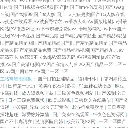
精品|国产原创精品视频|国产原创巨作精品
国产h片在线看|国产
H色情|国产H视频在线观看|国产jiz|国产sm在线观看|国产swag
在线|国产ts操99|国产ts人妖|国产TS人妖另类|国产TS人妖在线
av变态在线观看|AV波多野结衣|av播放大全|AV播放地址|av播放
网站|AV播放网址|av不卡超碰免费|av不卡电影网站|av不卡国产
在线|AV不卡在线
国产精品禁|国产精品精东影业|国产精品精品|
国产精品精品国|国产精品精品国产|国产精品精品精品|国产精品
精品久|国产精品精品免费|国产精品精品视频|国产精品九九
av
高清不卡|av高清不卡dvd|AV高清无码|AV观看网址|av国产盗
摄|AV国产高清电影|AV国产高清人与兽|AV国产精品一区二区三
区|av国产网站在|AV国产一区二区
主站蜘蛛池模板：
国产目拍亚洲精品
|
福利日韩
|
丁香网婷婷五
月
|
国产第一原页
|
欧美午夜福利影院
|
91丝袜在线播放
|
麻豆
传媒在线
|
成人短视频下载
|
三级黄色视频网站
|
国产92刮伦脏
话
|
日本三级免费视频
|
欧美成影视
|
日韩欧美在线播放
|
国产激
情视
|
小X福利导航
|
永久无码黄色
|
老湿机免费欧美
|
日日夜夜
操她超碰
|
深爱婷婷激情
|
国产免费在线观看
|
午夜色色资源网
|
国产不卡高清在
|
激情影院日韩
|
欧美双飞XX网
|
一区二区国产