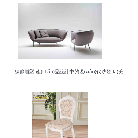
線條雕塑 產(chǎn)品設計中的現(xiàn)代沙發(fā)美
學