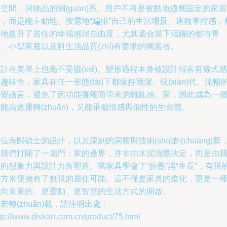
空間、與物品的關(guān)系。用戶不再是被動地適應固定的家
局，而是能主動地、按需地“編排”自己的生活場景。這種掌控感，
大地提升了居住的幸福感與自由度，尤其適合當下活躍的都市青
、小型家庭以及對生活品質(zhì)有要求的獨居者。
計在美學上也毫不妥協(xié)。變形過程本身被設計得富有儀式感
趣味性，家具在任一形態(tài)下都保持簡潔、現(xiàn)代、流暢
視覺語言，避免了因功能復雜而帶來的雜亂感。家，因此成為一
能高效運轉(zhuǎn)，又能承載情感與個性的生命體。
位海歸碩士的設計，以其深刻的洞察與技術(shù)創(chuàng)新
為我們打開了一扇門：家的邊界，并非由水泥墻體決定，而是由
的想象力與設計力所塑造。當家具學會了“折疊”與“生長”，有限
平方米便擁有了無限的居住可能。這不僅是家具的進化，更是一
面向未來的、更靈動、更智慧的生活方式的開啟。
若轉(zhuǎn)載，請注明出處：
tp://www.diskart.com.cn/product/75.html