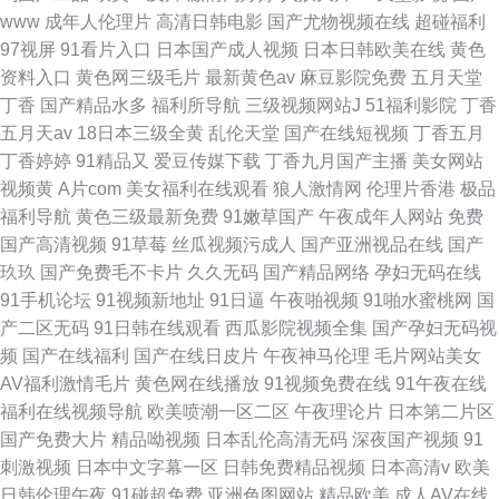
www
成年人伦理片
高清日韩电影
国产尤物视频在线
超碰福利
97视屏
91看片入口
日本国产成人视频
日本日韩欧美在线
黄色
资料入口
黄色网三级毛片
最新黄色av
麻豆影院免费
五月天堂
丁香
国产精品水多
福利所导航
三级视频网站J
51福利影院
丁香
五月天av
18日本三级全黄
乱伦天堂
国产在线短视频
丁香五月
丁香婷婷
91精品又
爱豆传媒下载
丁香九月国产主播
美女网站
视频黄
A片com
美女福利在线观看
狼人激情网
伦理片香港
极品
福利导航
黄色三级最新免费
91嫩草国产
午夜成年人网站
免费
国产高清视频
91草莓
丝瓜视频污成人
国产亚洲视品在线
国产
玖玖
国产免费毛不卡片
久久无码
国产精品网络
孕妇无码在线
91手机论坛
91视频新地址
91日逼
午夜啪视频
91啪水蜜桃网
国
产二区无码
91日韩在线观看
西瓜影院视频全集
国产孕妇无码视
频
国产在线福利
国产在线日皮片
午夜神马伦理
毛片网站美女
AV福利激情毛片
黄色网在线播放
91视频免费在线
91午夜在线
福利在线视频导航
欧美喷潮一区二区
午夜理论片
日本第二片区
国产免费大片
精品呦视频
日本乱伦高清无码
深夜国产视频
91
刺激视频
日本中文字幕一区
日韩免费精品视频
日本高清v
欧美
日韩伦理午夜
91碰超免费
亚洲色图网站
精品欧美
成人AV在线