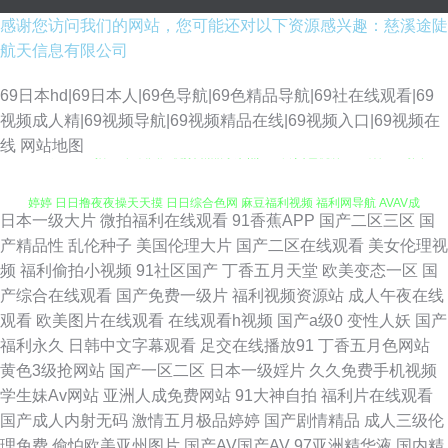
感谢您访问我们的网站，您可能还对以下资源感兴趣：慈溪途陡
航天信息有限公司
69日本hd|69日本人|69色导航|69色精品导航|69社在线观看|69
视频成人精|69视频导航|69视频精品在线|69视频入口|69视频在
91工厂 91AV播 95在线国产视频 精品东京热av A片黄色视屏 91试看 91岛国
线
网站地图
婷婷 日日撸夜夜操天天摸 日日综合色网 麻豆福利视频 福利网导航 AVAV成
日本一级大片
微拍福利在线观看
91香蕉APP
国产二区三区
国
人天堂 91日韩黑丝 91a网址在线 无码中文字幕av导航 日本AⅤ 美女久久女同
产精品性
乱伦种子
美国伦理大片
国产二区在线观看
美女伦理视
频
福利偷拍小视频
91社区国产
丁香五月天堂
欧美变态一区
国
九9久久婷婷 福利姬在线自慰喷水 高清无码免费干 91在线国产导航 一区在
产综合在线观看
国产免费一级片
福利视频资源站
成人午夜在线
观看
欧美图片在线观看
在线观看h视频
国产a级0
变性人妖
国产
线欧美 少妇26p 欧美综合在线黄 久久免费jiu 成人网址 91巨炮 91大神视频
福利永久
日韩中文字幕观看
足交在线播放91
丁香五月色网站
黄色3级抢网站
国产一区二区
日本一级婬片
久久免费手机视频
免费 亚洲乱国产乱精品精 三级片男人的天棠 欧美四级成人兽视频 91双飞在
学生妹Av网站
亚洲人成免费网站
91大神自拍
福利片在线观看
国产成人内射无码
激情五月极品婷婷
国产剧情精品
成人三级伦
线 91色电影蝌蚪 91国产在线观看熟女 亚洲另类在线观看 四虎影院国产精品
理免费
偷怕欧美亚州图片
国产AV国产AV
97亚洲精华液
国内精