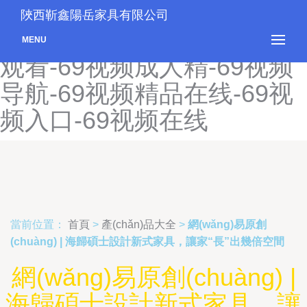
69日本hd-69日本人-69色导
陜西靳鑫陽岳家具有限公司
航-69色精品导航-69社在线
MENU
观看-69视频成人精-69视频
导航-69视频精品在线-69视
频入口-69视频在线
當前位置：
首頁
>
產(chǎn)品大全
>
網(wǎng)易原創
(chuàng) | 海歸碩士設計新式家具，讓家“長”出幾倍空間
網(wǎng)易原創(chuàng) |
海歸碩士設計新式家具，讓