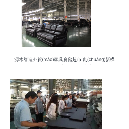
源木智造外貿(mào)家具倉儲超市 創(chuàng)新模
式引領(lǐng)家具銷售新潮流