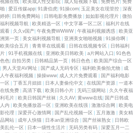
视频在线
|
欧美成人性交影院
|
成人短视频下载
|
免费色片
|
免费
啪
|
爱豆传媒app
|
91唐伯虎
|
91操com
|
玉足美女在现管控
|
深夜
婷婷
|
日韩免费网站
|
日韩电影免费播放
|
如如影视伦理片
|
微拍
福利视频导航
|
欧美精选一区
|
中文字幕一区二区
|
福利片在线
观看
|
久久v国产
|
午夜免费WWWW
|
午夜福利视频诱惑
|
欧美亚
洲第一页
|
美女福利视频导航
|
亚洲美女啪啪视频
|
91操你啊
|
欧美综合五月
|
青青草在线观看
|
日韩在线视频专区
|
日韩福利
片
|
91手机视频在线
|
亚洲欧美日韩欧美
|
a片网站入口
|
91色色
色色
|
自拍另类
|
日韩精品第一页
|
韩日色色
|
欧美国产综合一区
|
男人天堂AV网址
|
国产成人无码专区
|
福利欧美偷拍尤物
|
成
人午夜福利视频
|
操操www
|
成人大片免费观看
|
国产福利电影
一区
|
丁香五月妞妞
|
日本人妻偷伦中文
|
在线国产资源
|
一道本
在线免费
|
高清下载
|
欧美日韩小片
|
无码三级网站
|
久久午夜福
利毛片
|
欧美日韩国产丝袜
|
久久AV
|
黄www在线
|
国产日韩成
人内
|
欧美免播放器一区
|
亚洲欧美在线强
|
激激综合网
|
欧美电
影伦理
|
深爱开心激情网
|
国产乱伦视频一区
|
五月激激
|
美女精
品网站
|
成年人快猫
|
日本an亚洲综合
|
国产丝袜熟女
|
日韩欧
美乱伦一区
|
日本一级性生活片
|
无码另类有码
|
深爱五月一二