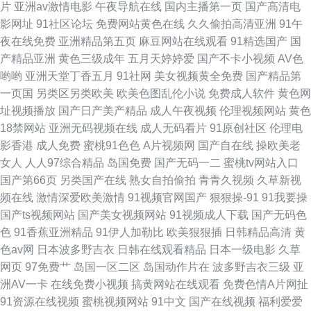
片
亚洲av激情电影
午夜导航在线
国内主播第一页
国产高清电
影网址
91社区论坛
免费网站黄色在线
久久偷拍高清亚洲
91午
51 五月亭亭丁香 91版动漫视 国产福利视频99 欧美午夜 欧美黄色网 午夜剧
夜在线免费
亚洲精品第五页
麻豆网站在线观看
91精选国产
国
产精品亚洲
黄色三级成年
五月天婷婷爱
国产不卡小视频
AV色
场欧美A片
哟哟
亚洲天堂丁香五月
91社网
美女视频黄全免费
国产精品第
一页国
另类区另类欧美
欧美色图乱伦小说
免费成人软件
黄色网
址视频播放
国产日产美产精品
成人午夜视频
伦理视频网站
黄色
18禁网站
亚洲无码视频在线
成人无码看片
91原创社区
伦理电
影香港
成人免费
蜜桃91色色
A片视频网
国产自在线
操欧美老
女人
人人97综合精品
岛国免费
国产无码一二
蜜桃tv网站入口
国产第66页
另类国产在线
熟女自拍偷拍
青青久视频
久草新视
频在线
激情深爱欧美激情
91视频官网国产
狠狠操-91
91我要操
国产ts视频网站
国产美女视频网站
91视频成人下载
国产无码色
色
91香蕉亚洲精品
91伊人加勒比
欧美狠狠插
日韩精品高清
黄
色av网
日本波多野吉衣
日韩在线观看精品
日本一级电影
久草
网页
97免费艹
岛国一区二区
岛国动作片在
波多野吉衣三级
亚
洲AV一卡
在线免费小视频
搞黄网站在线观看
免费色情A片网扯
91资源在线视频
蜜桃视频网站
91中文
国产在线视频
福利爱爱