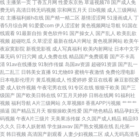
线
主播第一页
丁香五月网
性爱东京热
草逼视频78
国产成人免
费无码
高清日韩无码视频
宗和网五月天
日b视频
成人三级网站
91黄色 91传媒国产在线观看 97超碰总资源 91人妖 国产一级无毛不卡 激情
在
主播福利姬h在线
国产精一精二区
基情涩涩网
51漫画成人
丁
香5月综合网
91爱爱com
伊人涩涩射
黄色视频网址导航
91国在
深爱96 91网址黄w 97超碰人人妻 另类三区在线视频播放 亚洲欧美日韩国产
线观看
91最新自拍
黄色软件91
国产操女人
国产乱人
欧美乱欲
视频
超碰吃瓜
久草涩涩
最新在线A片网址
黄色视屏网站
欧美午
亚洲肏屄视频在线 91老司机福利导航 成人三级网址在线观看 青青草人与兽
夜寂寞影院
新视觉影视
成人写真福利
欧美内射网址
日本中文字
幕无码
97日穴网
成人免费在线
精品国产免费观看
国产不卡高
资源站 91超碰在线长腿 福利AV在线观看 激情91在线 久久午夜国产精品 日
清
91av在线播放
91制作传媒
岛国av资源
超碰91资源
国产乱一
乱二乱三
日韩美女直播
91尤物69
蜜桃午夜激情
免费伦理电影
韩有码在线免费观看 深夜福利一区 性交黄色欧美免费 国产14页 性爱福利 五
日本电影伦理片
黄瓜视频成人
性爱婷婷
爱豆在线看
麻豆影院爱
爱
成人软件视频
午夜宅男在线
91专区在线
狠狠干欧美
国产三
月婷婷色网 91TV国产成人福利 肏屄视频久久 黄色废料 殴美A视频 在线观看
级国产
国产欧美日韩在线
97五月天婷婷
日韩在线网
91福利社
视频
福利导航
A片三级网站
久草视频8
香蕉APP污视频
艹艹艹
污 91主站 东方操逼网 综合福利导航 91深夜福利在线网站 成人福利基地无码
插逼
国产精品五月天
狠狠操欧美性爱
国产绝色精品
精品孕妇无
码视频
午夜A片三级片
天美果冻传媒
久久国产成人精品
精品93
大量 狼人五月天影院 久久艹精品 青娱乐福利导航 69草综合 国产群pAV视频
久久久
日本人妖射精
学生妹avav
国产熟女视频在线
乱伦第一
页
韩日视频
高清国产剧观看
人妻少妇视频二区
成人无码高清毛
91网站国产在线观看 人妻少妇一线天 91午夜黄色影院 91中文娱乐网 免费看