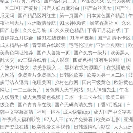
精品
|
A片黄片网站
|
国产福利第二页
|
av性夜久久
|
变态另类爽
|
一区二区国产黄片
|
国产夫妇肉麻对白
|
国产白丝美女
|
国产吃
瓜无码
|
国产精品区网红主
|
第一页国产
|
日本黄色国产精品
|
午
夜福利大片
|
亚洲激情导航
|
91大神k频道
|
操笔香蕉社区
|
久久
国产电影
|
久久色导航
|
91久久夜色精品
|
丁香五月花在线
|
丁
香婷婷五月综合
|
碰91在线视频
|
91草草视频
|
国产高清不卡区
|
成人精品在线
|
青青草在线影院
|
宅宅伦理片
|
亚洲金典网址
|
欧
美黄色网址推荐
|
国产人兽第一页
|
国产免费一级片
|
欧美黑人
乱大交
|
av三级在线看
|
成人影院
|
四虎色播
|
谁有毛片网址
|
国
产熟女91熟女
|
欧美影院入口
|
黑料在线资源国产
|
在线播放成
人网站
|
免费看片免费播放
|
日韩区欧美
|
欧美另类一区二区
|
波
多野洁衣迅雷
|
伦理美国
|
乡村色欲网
|
国内三级黄色
|
欧洲黄色
网址
|
一二三级黄片
|
黄色男人天堂网站
|
91大神猫先生
|
午夜
人妖另类
|
成人免费黄色视频
|
日本一卡二卡在线
|
欧美日韩一
级免费
|
国产青青草在线
|
国产无码高清免费
|
丁香5月视频
|
日
韩中文字幕高清
|
福利一区在
|
成人快猫app
|
成人国产中文字幕
|
午夜成人福利影院
|
97人人干
|
gay片免费看
|
欧美xx电影
|
亚洲
国产资源在线
|
欧美性爱文学视频
|
日韩激情A片影院
|
人人亚洲