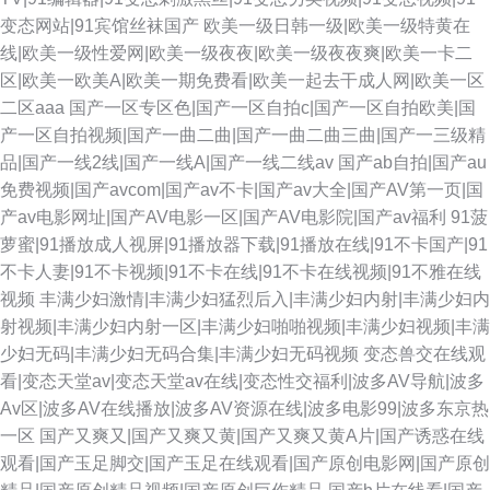
变态网站|91宾馆丝袜国产
欧美一级日韩一级|欧美一级特黄在
线|欧美一级性爱网|欧美一级夜夜|欧美一级夜夜爽|欧美一卡二
区|欧美一欧美A|欧美一期免费看|欧美一起去干成人网|欧美一区
二区aaa
国产一区专区色|国产一区自拍c|国产一区自拍欧美|国
产一区自拍视频|国产一曲二曲|国产一曲二曲三曲|国产一三级精
品|国产一线2线|国产一线A|国产一线二线av
国产ab自拍|国产au
免费视频|国产avcom|国产av不卡|国产av大全|国产AV第一页|国
产av电影网址|国产AV电影一区|国产AV电影院|国产av福利
91菠
萝蜜|91播放成人视屏|91播放器下载|91播放在线|91不卡国产|91
不卡人妻|91不卡视频|91不卡在线|91不卡在线视频|91不雅在线
视频
丰满少妇激情|丰满少妇猛烈后入|丰满少妇内射|丰满少妇内
射视频|丰满少妇内射一区|丰满少妇啪啪视频|丰满少妇视频|丰满
少妇无码|丰满少妇无码合集|丰满少妇无码视频
变态兽交在线观
看|变态天堂av|变态天堂av在线|变态性交福利|波多AV导航|波多
Av区|波多AV在线播放|波多AV资源在线|波多电影99|波多东京热
一区
国产又爽又|国产又爽又黄|国产又爽又黄A片|国产诱惑在线
观看|国产玉足脚交|国产玉足在线观看|国产原创电影网|国产原创