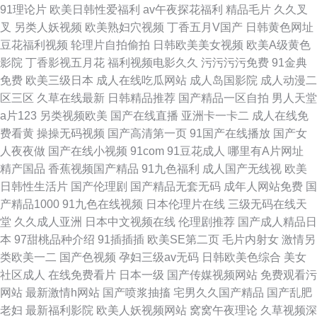
91理论片
欧美日韩性爱福利
av午夜探花福利
精品毛片
久久叉
叉
另类人妖视频
欧美熟妇穴视频
丁香五月V国产
日韩黄色网址
豆花福利视频
轮理片自拍偷拍
日韩欧美美女视频
欧美A级黄色
影院
丁香影视五月花
福利视频电影久久
污污污污免费
91金典
免费
欧美三级日本
成人在线吃瓜网站
成人岛国影院
成人动漫二
区三区
久草在线最新
日韩精品推荐
国产精品一区自拍
男人天堂
a片123
另类视频欧美
国产在线直播
亚洲卡一卡二
成人在线免
费看黄
操操无码视频
国产高清第一页
91国产在线播放
国产女
人夜夜做
国产在线小视频
91com
91豆花成人
哪里有A片网址
精产国品
香蕉视频国产精品
91九色福利
成人国产无线视
欧美
日韩性生活片
国产伦理剧
国产精品无套无码
成年人网站免费
国
产精品1000
91九色在线视频
日本伦理片在线
三级无码在线天
堂
久久成人亚洲
日本中文视频在线
伦理剧推荐
国产成人精品日
本
97甜桃品种介绍
91插插插
欧美SE第二页
毛片内射女
激情另
类欧美一二
国产色视频
孕妇三级av无码
日韩欧美色综合
美女
社区成人
在线免费看片
日本一级
国产传媒视频网站
免费观看污
网站
最新激情h网站
国产喷浆抽搐
宅男久久国产精品
国产乱肥
老妇
最新福利影院
欧美人妖视频网站
窝窝午夜理论
久草视频深