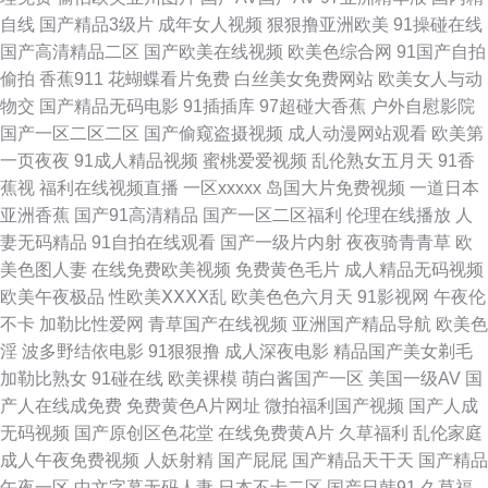
自线
国产精品3级片
成年女人视频
狠狠撸亚洲欧美
91操碰在线
91 美女抠逼 99在线老司机福利 91av最新国产在线 天天做夜夜夜添 日本女
国产高清精品二区
国产欧美在线视频
欧美色综合网
91国产自拍
偷拍
香蕉911
花蝴蝶看片免费
白丝美女免费网站
欧美女人与动
人国产久久 黄色在线免费网址 福利在线aa 91综合影院 91白丝美女视频 伊
物交
国产精品无码电影
91插插库
97超碰大香蕉
户外自慰影院
国产一区二区二区
国产偷窥盗摄视频
成人动漫网站观看
欧美第
人成人直播 欧美久久视频网站大全 女同视频网站在线观看 久久一三一 草莓
一页夜夜
91成人精品视频
蜜桃爱爱视频
乱伦熟女五月天
91香
蕉视
福利在线视频直播
一区xxxxx
岛国大片免费视频
一道日本
视频18 91杜区福利 91久久国产一区二区 午夜福利视频国产一区 欧美毛片基
亚洲香蕉
国产91高清精品
国产一区二区福利
伦理在线播放
人
妻无码精品
91自拍在线观看
国产一级片内射
夜夜骑青青草
欧
地 久久aw精品 不卡AV电影在线观看 成人ss 91视频在线 最新91福利区 亚洲
美色图人妻
在线免费欧美视频
免费黄色毛片
成人精品无码视频
欧美午夜极品
性欧美ⅩⅩⅩⅩ乱
欧美色色六月天
91影视网
午夜伦
私人网熟女91 色97干 久肏视频字幕 欧美日韩成人精品综合 欧美精品导航 国
不卡
加勒比性爱网
青草国产在线视频
亚洲国产精品导航
欧美色
淫
波多野结依电影
91狠狠撸
成人深夜电影
精品国产美女剃毛
产玖玖爱日韩 精品九九 久久国产人妻区 av日韩高清在线 AV加勒日欧 91在
加勒比熟女
91碰在线
欧美裸模
萌白酱国产一区
美国一级AV
国
产人在线成免费
免费黄色A片网址
微拍福利国产视频
国产人成
线看 91原创国产 在线视频第一页 天堂ab精 青青草视频 国产午夜在线视频
无码视频
国产原创区色花堂
在线免费黄A片
久草福利
乱伦家庭
成人午夜免费视频
人妖射精
国产屁屁
国产精品天干天
国产精品
美欧AAA片 久久黄色视频网 国产精品草草草草 超碰在线国产日韩 ts人妖干
午夜一区
中文字幕无码人妻
日本不卡二区
国产日韩91
久草福